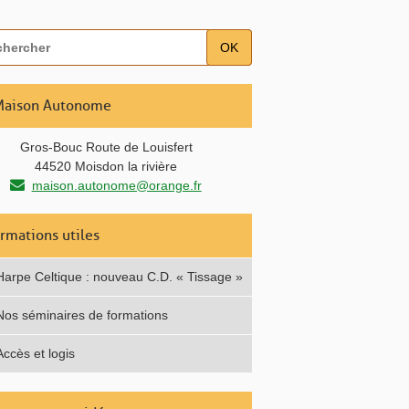
OK
Maison Autonome
Gros-Bouc Route de Louisfert
44520 Moisdon la rivière
maison.autonome@orange.fr
ormations utiles
Harpe Celtique : nouveau C.D. « Tissage »
Nos séminaires de formations
Accès et logis