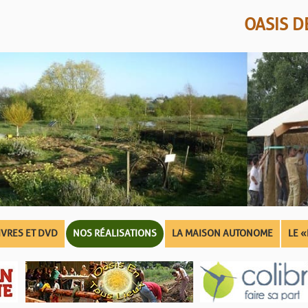
OASIS 
IVRES ET DVD
NOS RÉALISATIONS
LA MAISON AUTONOME
LE «