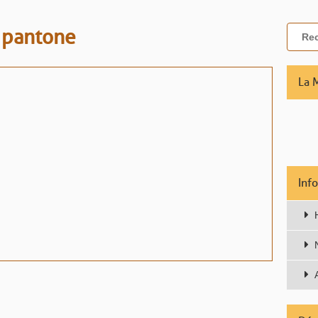
pantone
La 
Inf