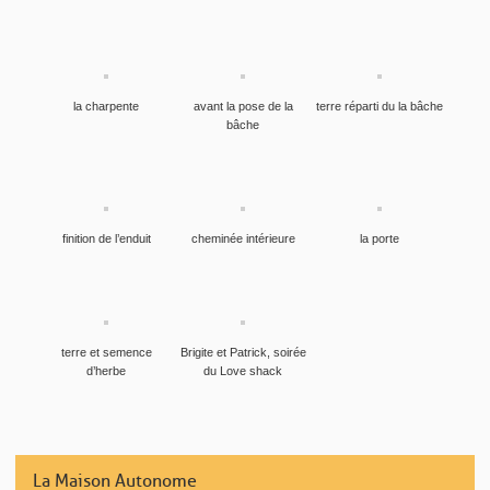
la charpente
avant la pose de la
terre réparti du la bâche
bâche
finition de l’enduit
cheminée intérieure
la porte
terre et semence
Brigite et Patrick, soirée
d’herbe
du Love shack
La Maison Autonome