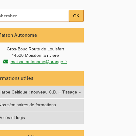
OK
Maison Autonome
Gros-Bouc Route de Louisfert
44520 Moisdon la rivière
maison.autonome@orange.fr
ormations utiles
Harpe Celtique : nouveau C.D. « Tissage »
Nos séminaires de formations
Accès et logis