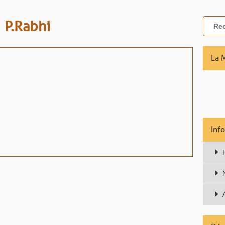
P.Rabhi
La 
Inf