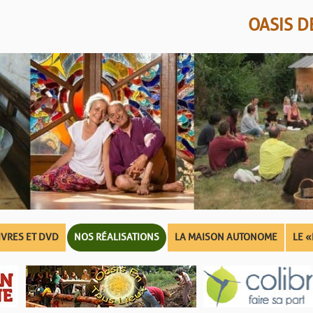
OASIS 
IVRES ET DVD
NOS RÉALISATIONS
LA MAISON AUTONOME
LE «