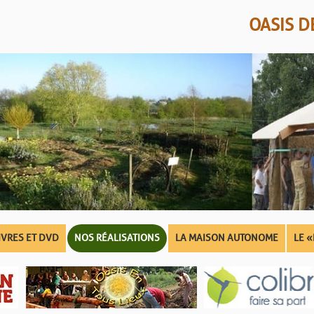
OASIS 
IVRES ET DVD
NOS RÉALISATIONS
LA MAISON AUTONOME
LE «