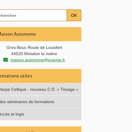
OK
Maison Autonome
Gros-Bouc Route de Louisfert
44520 Moisdon la rivière
maison.autonome@orange.fr
ormations utiles
Harpe Celtique : nouveau C.D. « Tissage »
Nos séminaires de formations
Accès et logis