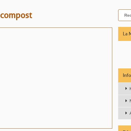
compost
La 
Inf